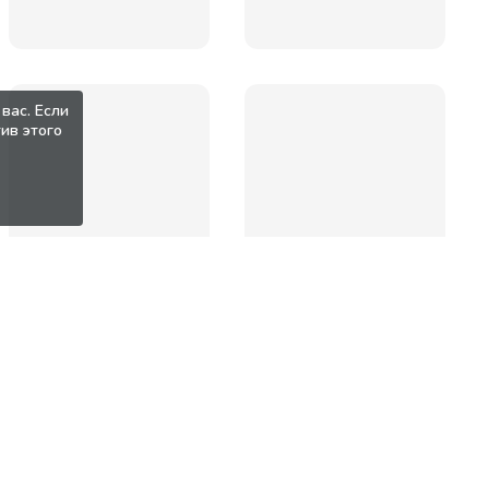
вас. Если
ив этого