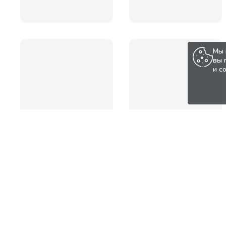
Мы 
вы 
и с
Популярные товары по а