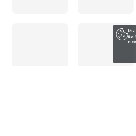
Мы 
вы 
и с
Популярные товары по а