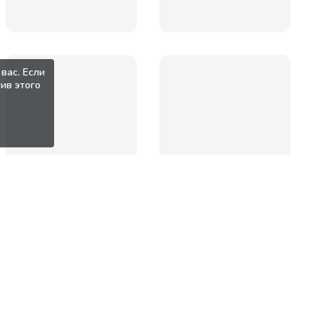
вас. Если
ив этого