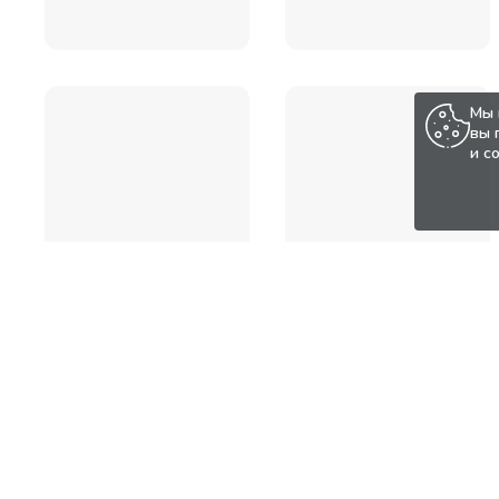
Мы 
вы 
и с
Популярные товары по а