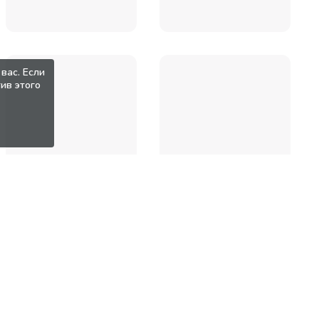
вас. Если
ив этого