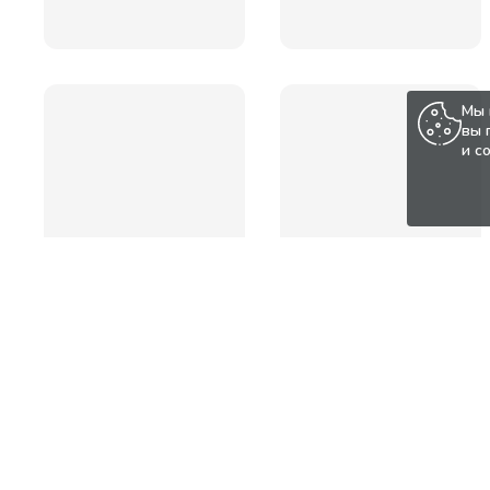
Мы 
вы 
и с
Популярные товары по а