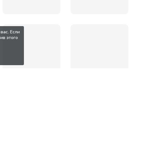
вас. Если
ив этого