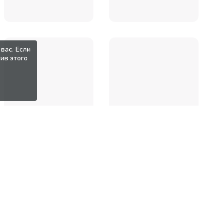
вас. Если
ив этого