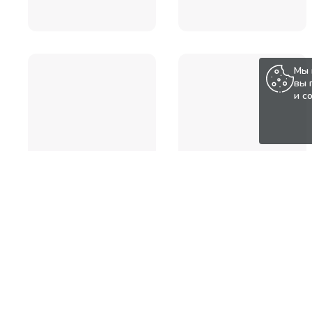
Мы 
вы 
и с
Популярные товары по а