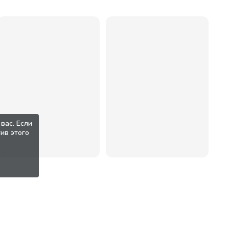
вас. Если
ив этого