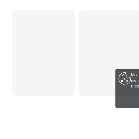
Мы 
вы 
и с
Популярные товары по а