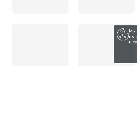
Мы 
вы 
и с
Популярные товары по а