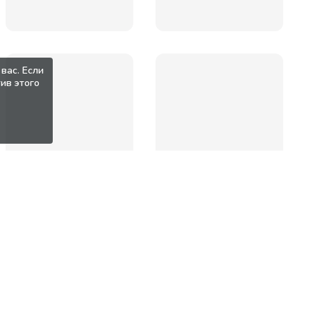
вас. Если
ив этого