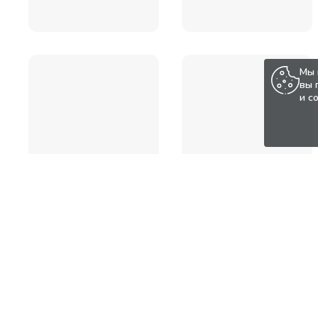
Мы 
вы 
и с
Популярные товары по а