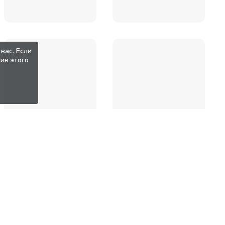
вас. Если
ив этого