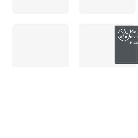
Мы 
вы 
и с
Популярные товары по а