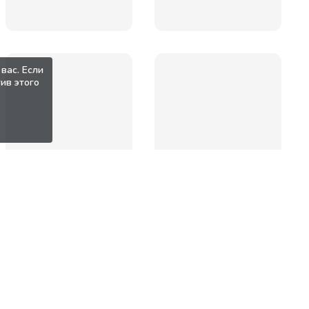
вас. Если
ив этого