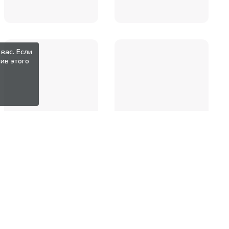
вас. Если
ив этого