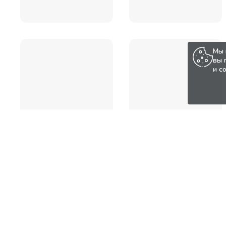
Мы 
вы 
и с
Популярные товары по а