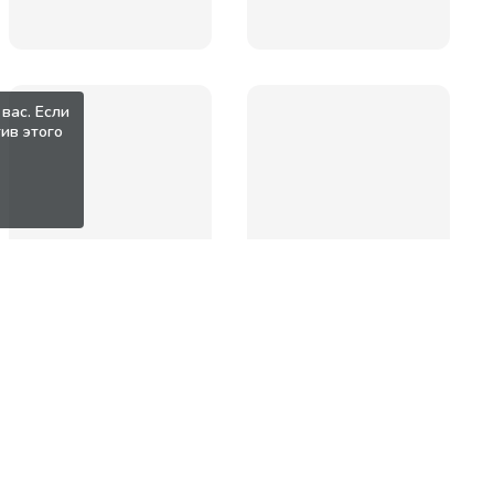
вас. Если
ив этого