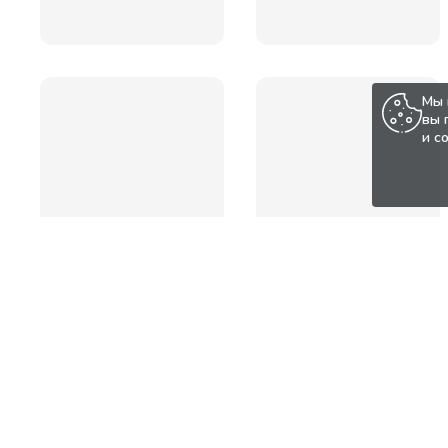
Мы 
вы 
и с
Популярные товары по а