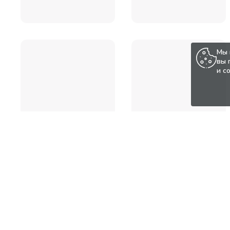
Мы 
вы 
и с
Популярные товары по а