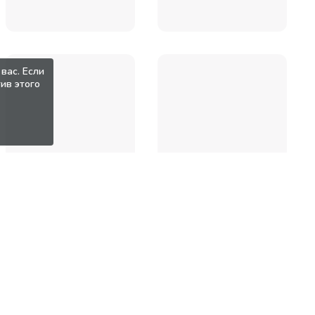
вас. Если
ив этого