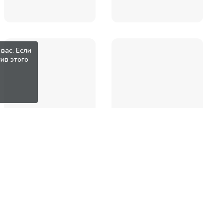
вас. Если
ив этого