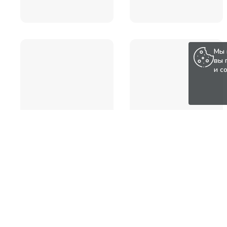
Мы 
вы 
и с
Популярные товары по а