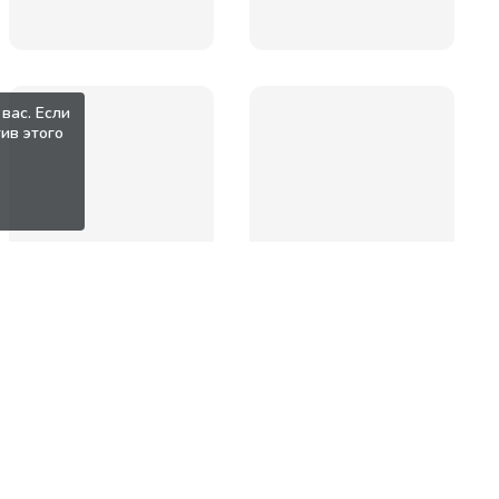
вас. Если
ив этого