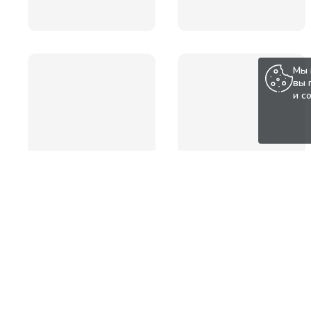
Мы 
вы 
и с
Популярные товары по а