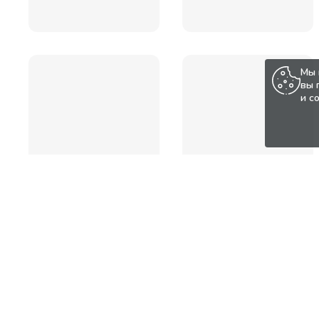
Мы 
вы 
и с
Популярные товары по а