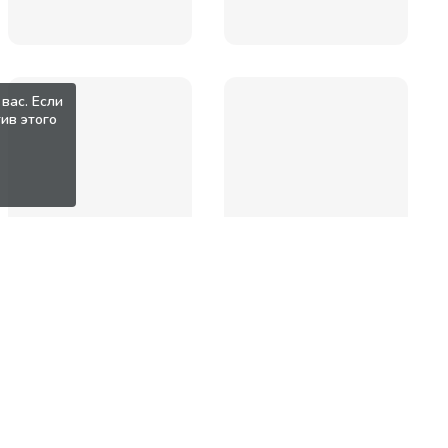
вас. Если
ив этого