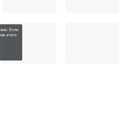
вас. Если
ив этого