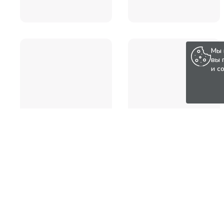
Мы 
вы 
и с
Популярные товары по а