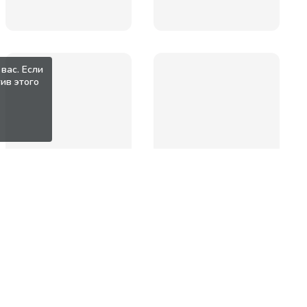
вас. Если
ив этого