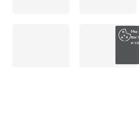
Мы 
вы 
и с
Популярные товары по а