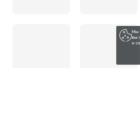
Мы 
вы 
и с
Популярные товары по а