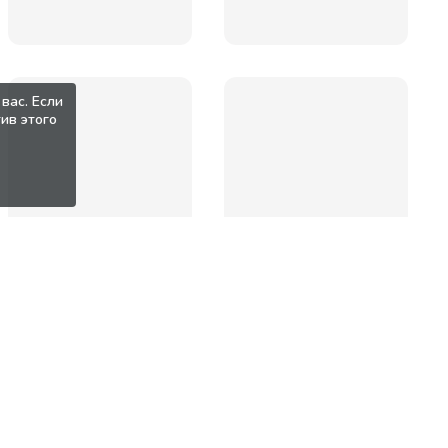
вас. Если
ив этого