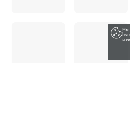
Мы 
вы 
и с
Популярные товары по а