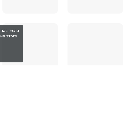
вас. Если
ив этого