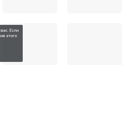
вас. Если
ив этого