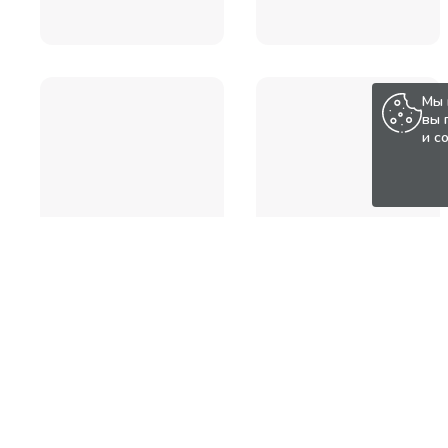
Мы 
вы 
и с
Популярные товары по а