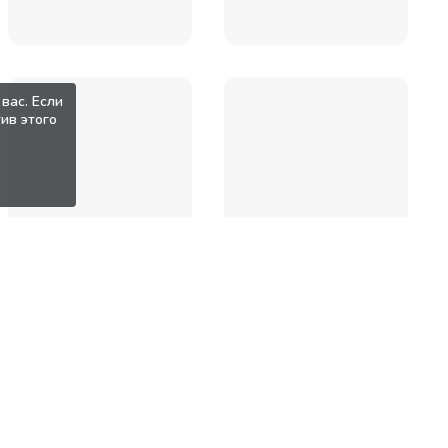
вас. Если
ив этого