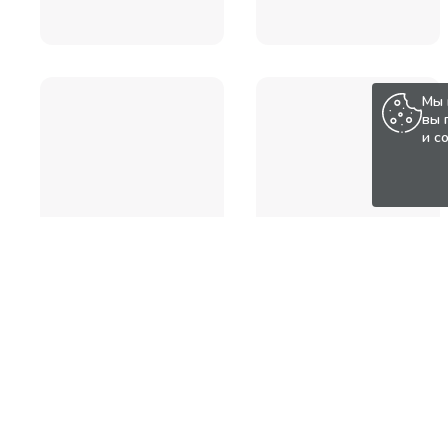
Мы 
вы 
и с
Популярные товары по а