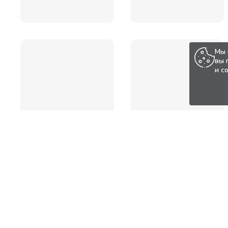
Мы 
вы 
и с
Популярные товары по а