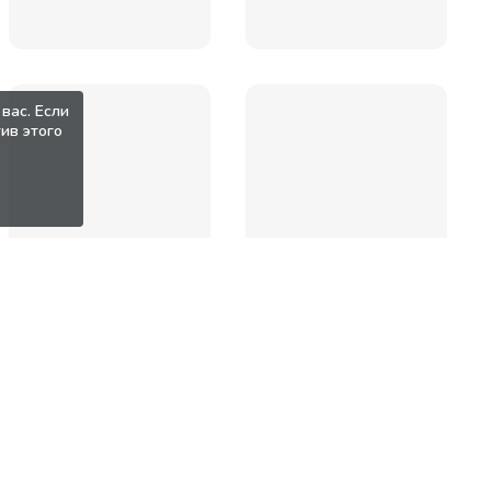
вас. Если
ив этого