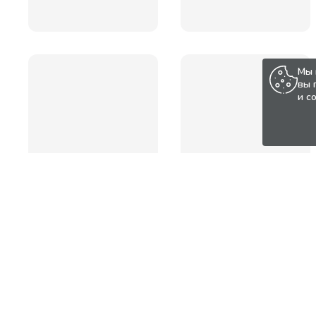
Мы 
вы 
и с
Популярные товары по а