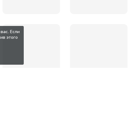
вас. Если
ив этого