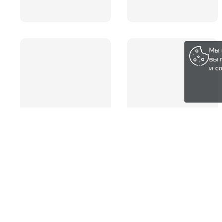
Мы 
вы 
и с
Популярные товары по а