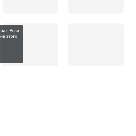
вас. Если
ив этого