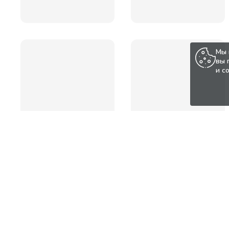
Мы 
вы 
и с
Популярные товары по а