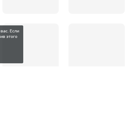
вас. Если
ив этого