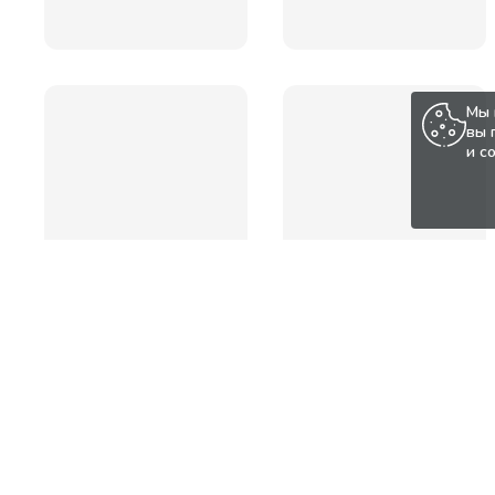
Мы 
вы 
и с
Популярные товары по а