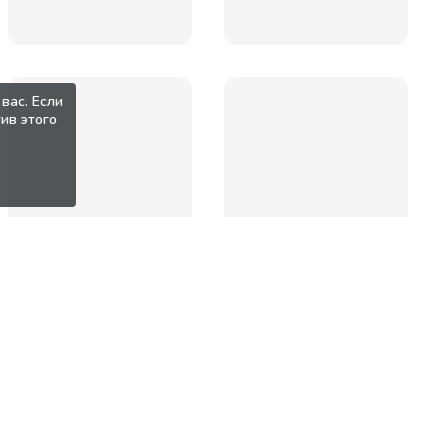
вас. Если
ив этого