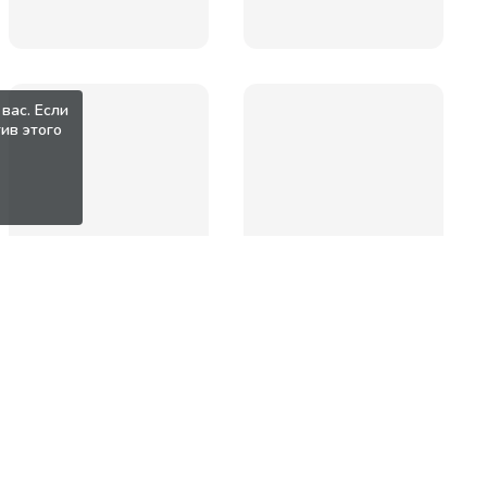
вас. Если
ив этого