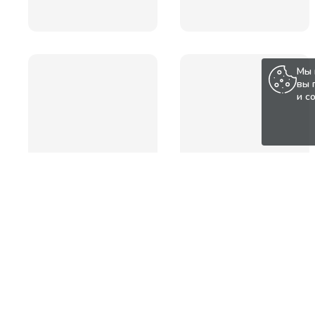
Мы 
вы 
и с
Популярные товары по а