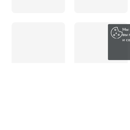
Мы 
вы 
и с
Популярные товары по а