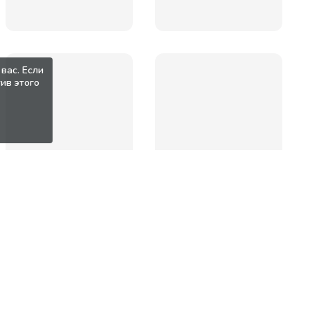
вас. Если
ив этого