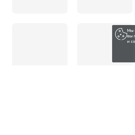
Мы 
вы 
и с
Популярные товары по а