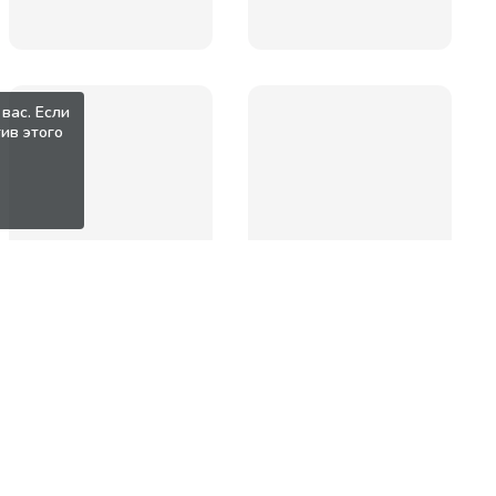
вас. Если
ив этого