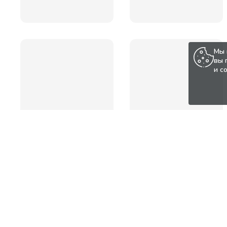
Мы 
вы 
и с
Популярные товары по а