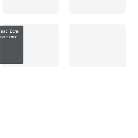
вас. Если
ив этого