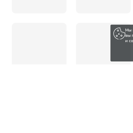
Мы 
вы 
и с
Популярные товары по а