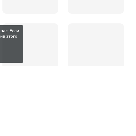
вас. Если
ив этого