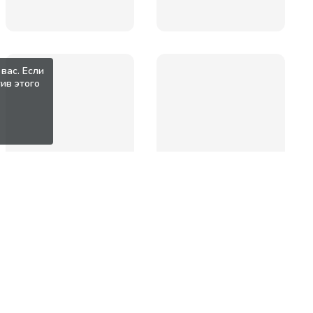
вас. Если
ив этого