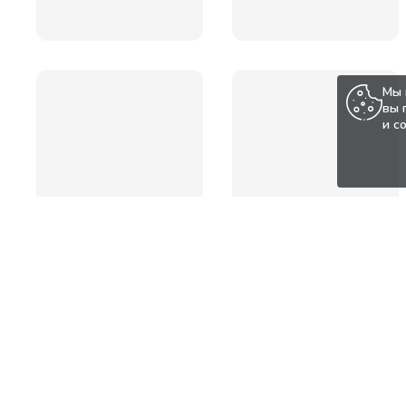
Мы 
вы 
и с
Популярные товары по а