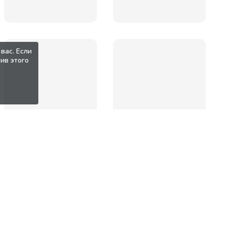
вас. Если
ив этого