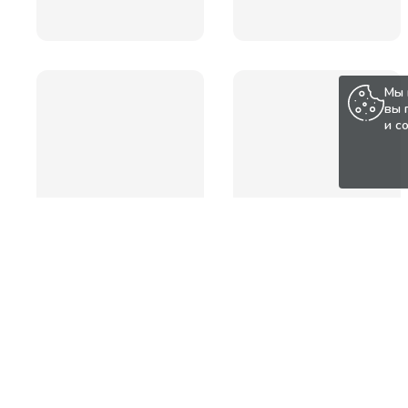
Мы 
вы 
и с
Популярные товары по а