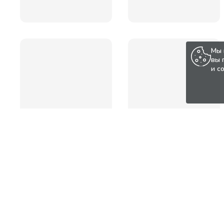
Мы 
вы 
и с
Популярные товары по а