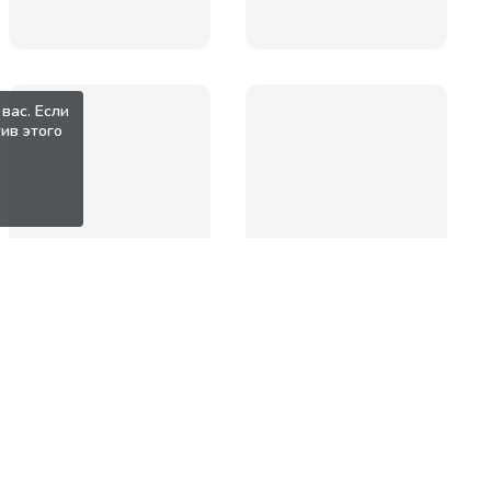
вас. Если
ив этого