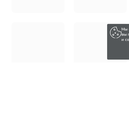
Мы 
вы 
и с
Популярные товары по а