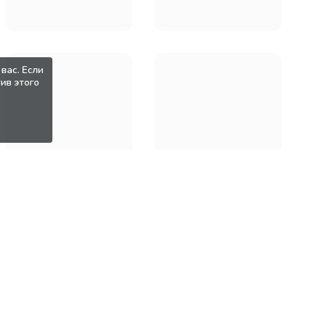
вас. Если
ив этого