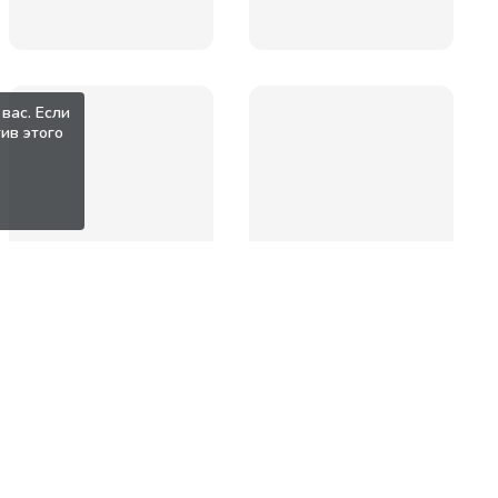
вас. Если
ив этого