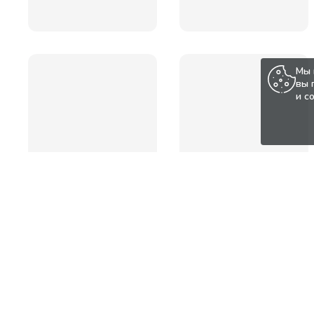
Мы 
вы 
и с
Популярные товары по а