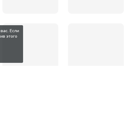
вас. Если
ив этого