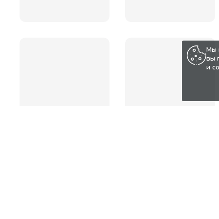
Мы 
вы 
и с
Популярные товары по а